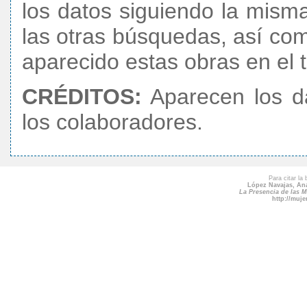
los datos siguiendo la mism
las otras búsquedas, así com
aparecido estas obras en el t
CRÉDITOS:
Aparecen los da
los colaboradores.
Para citar la
López Navajas, An
La Presencia de las M
http://muj